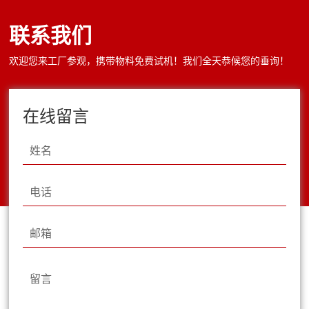
碎等常见问题，广泛应用于畜禽粪便有机肥、
联系我们
秸秆有机肥、牛羊饲料颗粒等物料的加工生
产。双模造粒机工作原理采用干法高压挤压成
欢迎您来工厂参观，携带物料免费试机！我们全天恭候您的垂询！
型工艺，无需添加水分、无需配套烘干...
在线留言