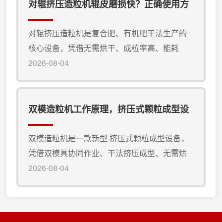
堆机的优势是无需修建固定发酵槽，大幅降低
对辊挤压造粒机辊皮磨损快？正确使用方
养殖场基建投入。履带式翻堆机采用全履带行
法
走结构，接地面积大、压强小，可在泥地、硬
对辊挤压造粒机是复合肥、有机肥干法生产的
地、料堆松软场地自由行走，不陷车、不打
核心设备，凭借无需烘干、成粒率高、能耗
滑，适配各类不规则厂区场地，直接在平地...
低、操作简单等优势，被广泛应用在各大肥料
2026-08-04
加工厂。辊皮是对辊挤压造粒机的核心易损部
件，也是直接决定颗粒成型效果、设备产能的
关键配件。很多用户在使用这款有机肥生产设
双模造粒机工作原理，挤压式颗粒成型设
备时，经常遇到辊皮磨损快、掉皮、沟槽不
备介绍
均、使用寿命短等问题，不仅增加配件更换成
双模造粒机是一款新型 挤压式颗粒成型设备，
本，还会导致颗粒松散、成型率下降、生产不
凭借双模具协同作业、干法挤压成型、无需烘
稳定，严重影响整条生产线进度。掌握正确...
干等优势，逐步替代传统造粒设备，成为中小
2026-08-04
型加工厂主流的有机肥生产设备与有机肥加工
设备。该设备适配性广、运行稳定、能耗更
低，解决传统造粒机堵机、成粒率低、颗粒易