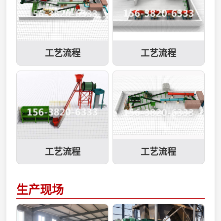
实，造粒后即可筛分，
势：1、与自然团聚造
燥、粉碎，直接配料就
皮带传动,起动平稳,减
降低干燥能...
粒...
可以加工出球状颗粒，
缓冲击力,提高设备使用
可节省大量能源。多功
寿命.造粒盘盘底采用多
能有机肥造粒机主要性
条辐射钢板加强,坚固耐
工艺流程
工艺流程
能特点：1、生产的颗
用,不会变形.加厚、加
粒为球状。2、有机物
重、坚固的底座设计,不
含量高，实现纯有机物
需地脚螺栓固定,运转平
造粒。3、利用有机物
稳.造粒机主齿轮采用高
微粒在作用力下，能互
频淬火,使用寿命增加1
相镶嵌长大的特点，造
倍.造粒机盘内衬高强度
粒时不需要加粘结剂。
玻璃...
4、颗粒坚实，造...
工艺流程
工艺流程
生产现场