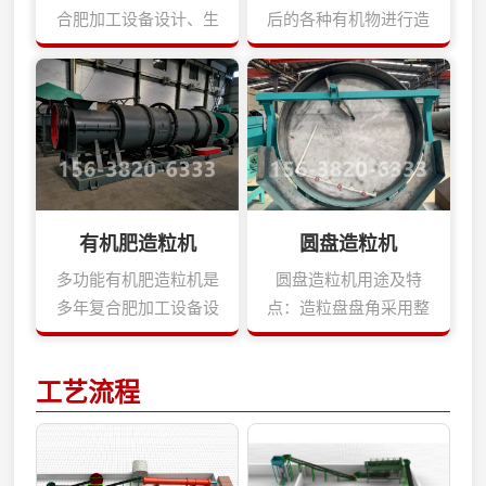
合肥加工设备设计、生
后的各种有机物进行造
产经验研制而成的新科
粒，突破常规的有机物
技产品。它用于对发酵
造粒工艺，造粒前不用
后的各种有机物进行造
对原料进行干燥、粉
粒，突破常规的有机物
碎，直接配料就可以加
造粒工艺，造粒前不用
工出球状颗粒，可节省
对原料进行干燥、粉
大量能源。我单位研制
碎，直接配料就可以加
生产的内转式齿造粒机
有机肥造粒机
圆盘造粒机
工出球状颗粒，可节省
品种有Φ600、Φ800、
大量能源。新型有机肥
Φ1000、Φ1200、
多功能有机肥造粒机是
圆盘造粒机用途及特
造粒机特点：·生产的颗
Φ1800、Φ2000等规
多年复合肥加工设备设
点：造粒盘盘角采用整
粒为球状。·有机物含量
格，也可根据用户要
计、生产经验研制而成
体圆弧结构,成粒率可达
高，实现纯有机物造
求，研制生产其它规格
的新科技产品。它用于
93%以上.造粒盘设有三
工艺流程
粒。·利用有机物微粒在
的搅齿造粒机。造粒机
对发酵后的各种有机物
个出料口,便于间断生产
作用力下，能互相镶嵌
的外壳均采用加厚的无
进行造粒，突破常规的
作业,大大降低了劳动强
长大的特点，造粒时不
缝钢管，坚固耐用，不
有机物造粒工艺，造粒
度,提高了劳动效率,减
需要加粘结剂。·颗粒坚
会变形。搅齿造粒机优
前不用对原料进行干
速机与电动机采用柔性