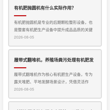
有机肥抛圆机有什么实际作用？
有机肥抛圆机是专业的后期颗粒整形设备，也
是整套有机肥生产设备中提升成品品质的关键
辅助设备，看似不起眼，却对有机肥成品品
2026-08-05
相、合格率、储存效果有着决定性影响，是规
模化有机肥生产中必不可少的有机肥加工设
备。有机肥抛圆机 核心的实际作用，是对初成
履带式翻堆机，养殖场粪污处理有机肥发
型颗粒进行二次整形抛光。经过双模造粒机、
酵设备
圆盘造粒机产出的有机肥颗粒，大多存在表面
履带式翻堆机作为核心有机肥生产设备，专为
粗糙、边角尖锐、颗粒大小不均的问题，尤其
露天堆肥、平地发酵场景设计，凭借灵活作
是挤压造粒成型的颗粒，多为柱状、不规...
业、发酵充分、适用性广的优势，成为养殖场
2026-08-05
粪污处理项目的发酵设备，也是整套有机肥加
工设备体系中不可或缺的核心设备。履带式翻