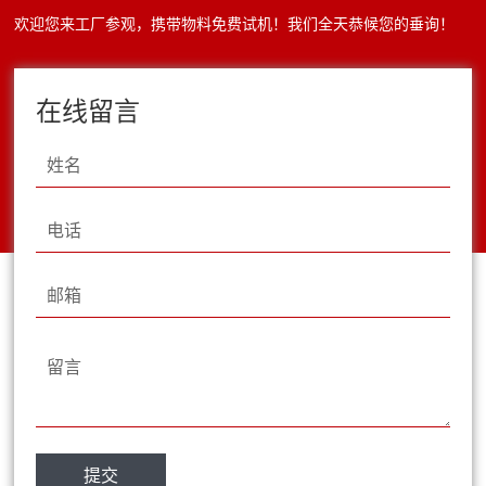
的原料标准。笼式粉碎机无筛底结构不受物料
欢迎您来工厂参观，携带物料免费试机！我们全天恭候您的垂询！
湿度限制，可直接处理发酵完成的高湿...
在线留言