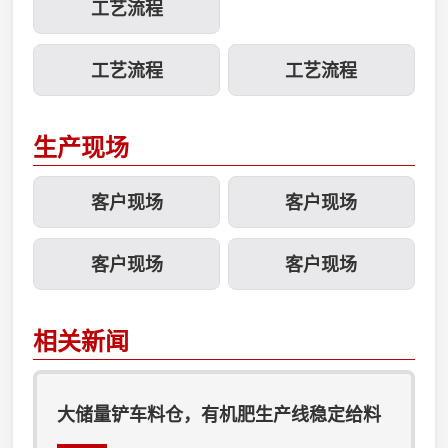
工艺流程
能特点：1、生产的颗
用,不会变形.加厚、加
粒为球状。2、有机物
重、坚固的底座设计,不
工艺流程
工艺流程
含量高，实现纯有机物
需地脚螺栓固定,运转平
造粒。3、利用有机物
稳.造粒机主齿轮采用高
微粒在作用力下，能互
频淬火,使用寿命增加1
生产现场
相镶嵌长大的特点，造
倍.造粒机盘内衬高强度
粒时不需要加粘结剂。
玻璃...
客户现场
客户现场
4、颗粒坚实，造...
客户现场
客户现场
相关新闻
大储量铲车料仓，有机肥生产线稳定给料