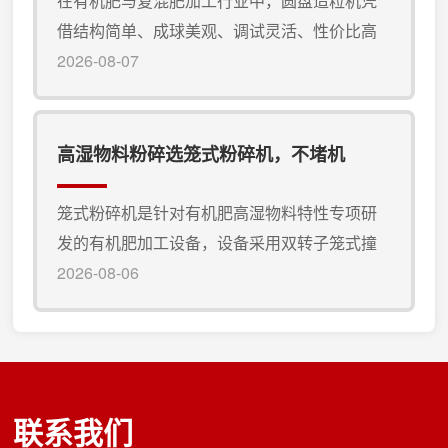
在有机肥与复混肥加工行业中，圆盘造粒机凭
后的粉状有机原料、无机粉料持续送入滚筒内
借结构简单、成球美观、调试灵活、性价比高
部，配合喷淋系统均匀喷洒雾化水...
的特点，成为应用极其广泛的有机肥生产设
2026-08-07
备。圆盘造粒机适合哪些原料造粒、哪些物料
适配性更好、哪些物料不建议使用。作为通用
性极强的有机肥加工设备，圆盘造粒机以湿法
高湿物料粉碎选笼式粉碎机，不堵机
滚球成粒原理工作，适合粉状、细颗粒状、可
粘合性强的各类有机、无机物料。首先，圆盘
笼式粉碎机是针对有机肥高湿物料特性专项研
造粒机 核心、 常用的加工原料为各类腐熟有机
发的有机肥加工设备，设备采用双转子笼式撞
粉料，也是有机肥生产线的主力加工...
击粉碎结构，无筛底设计是其核心优势，设备
2026-08-06
运转时，通过多层笼条高速撞击、剪切、打散
结块物料，无论是发酵后板结的粪污、潮湿的
秸秆粉末，还是含水率偏高的有机辅料，都能
被快速打散细化，粉碎后的物料疏松细腻、无
联系我们
大块结块，细度均匀可控，满足有机肥深加工