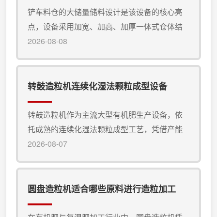
设备
铲车料仓的大储量储料设计是该设备的核心亮
点，设备采用加宽、加高、加厚一体式仓体结
构，储料容积大，可一次性存放大量发酵畜禽
2026-08-08
粪、秸秆粉、菌渣、腐殖酸等有机肥原料，无
需铲车频繁往返补料。充足的物料储备能够持
续为后端粉碎、搅拌、造粒等工序输送原料，
转鼓造粒机连续化湿法颗粒成型设备
有效规避生产线断料、停机空转的情况，稳定
整条生产线的作业节奏，大幅提升整体生产产
转鼓造粒机作为主流大型有机肥生产设备，依
能。作为专业的有机肥加工设备，铲车料仓搭
托成熟的连续化湿法颗粒成型工艺，凭借产能
载强制拨料机构，针对性解决有机肥高...
大、成球稳定、适配性广的核心优势，成为大
2026-08-07
型有机肥厂、复混肥加工厂的核心配置，是目
前应用广泛的专业有机肥加工设备。转鼓造粒
机核心采用连续化湿法颗粒成型工艺，工作原
圆盘造粒机适合哪些原料进行造粒加工
理科学 ，适配工业化流水线生产。设备主体为
卧式旋转滚筒结构，工作时，经过粉碎、配比