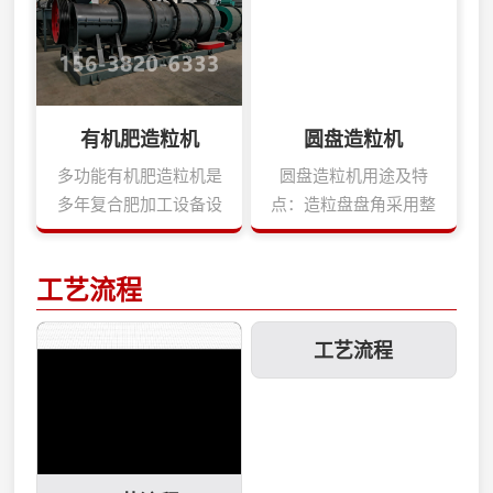
粒，突破常规的有机物
碎，直接配料就可以加
造粒工艺，造粒前不用
工出球状颗粒，可节省
对原料进行干燥、粉
大量能源。我单位研制
碎，直接配料就可以加
生产的内转式齿造粒机
有机肥造粒机
圆盘造粒机
工出球状颗粒，可节省
品种有Φ600、Φ800、
大量能源。新型有机肥
Φ1000、Φ1200、
多功能有机肥造粒机是
圆盘造粒机用途及特
造粒机特点：·生产的颗
Φ1800、Φ2000等规
多年复合肥加工设备设
点：造粒盘盘角采用整
粒为球状。·有机物含量
格，也可根据用户要
计、生产经验研制而成
体圆弧结构,成粒率可达
高，实现纯有机物造
求，研制生产其它规格
的新科技产品。它用于
93%以上.造粒盘设有三
工艺流程
粒。·利用有机物微粒在
的搅齿造粒机。造粒机
对发酵后的各种有机物
个出料口,便于间断生产
作用力下，能互相镶嵌
的外壳均采用加厚的无
进行造粒，突破常规的
作业,大大降低了劳动强
长大的特点，造粒时不
缝钢管，坚固耐用，不
有机物造粒工艺，造粒
度,提高了劳动效率,减
工艺流程
需要加粘结剂。·颗粒坚
会变形。搅齿造粒机优
前不用对原料进行干
速机与电动机采用柔性
实，造粒后即可筛分，
势：1、与自然团聚造
燥、粉碎，直接配料就
皮带传动,起动平稳,减
降低干燥能...
粒...
可以加工出球状颗粒，
缓冲击力,提高设备使用
可节省大量能源。多功
寿命.造粒盘盘底采用多
能有机肥造粒机主要性
条辐射钢板加强,坚固耐