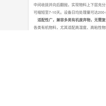
中间收拢并向后翻抛，实现物料上下层充分
可缩短至7-10天。设备日均处理量可达2
适配性广，兼容多类有机废弃物，无需复
各类有机物料，尤其适配高湿度、高粘性物
程，降低前期投入成本。
操作便捷、运维成
进、后退、原地180度转弯
，操作简单
，普
长
，日常维护仅需定期检查履带松紧、清理
生产导向
。设备作业时
采用封闭式翻抛结构
无需额外投入环保设备即可实现合规生产。
政策，推动有机肥产业向绿色化、标准化发
履带式翻堆车凭借
全地形适配、增效翻抛
产效率。作为有机废弃物发酵腐熟的优选装
心助力。