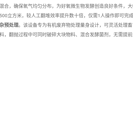
混合，确保氧气均匀分布，为好氧微生物发酵创造良好条件，大幅
00-500立方米，较人工翻堆效率提升数十倍，仅需1人操作即可
杂预处理
。该设备专为有机废弃物处理量身设计，可灵活处理畜
料，翻抛过程中可同时破碎大块物料、混合发酵菌剂，无需提前
本低，适配各类生产场景
。履带式翻堆车
配备简易智能操控面板
通工人经简单培训即可上手。设备核心部件
采用耐磨合金材质
，
设备残留、润滑传动部件，无需专业技术团队，适配中小型作坊
，搭配简易除尘装置，
可有效避免粉尘飞扬、异味扩散，粉尘排放浓
同时，其可转增效处理各类有机废弃物，助力实现“变废为宝”，符
展。
、适配性广、操作便捷
的核心优势，既解决了传统翻堆设备的诸
备，其兼顾经济效益与环保效益，适配多类生产场景，成为推动