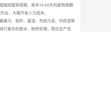
缩短腐熟周期，原本15-20天的腐熟周期
完成作业，大幅节省人力成本。
禽粪污、秸秆、菌渣、市政污泥、中药渣等
进行复杂的脱水、粉碎处理，简化生产流
，可精准调控翻抛速度、行走方向，支持前
履带与翻抛齿耐磨损、耐腐蚀，使用寿命
与大型规模化生产线。
环保合规，符合绿色
度低于30mg/m³，
符合国家环保标准
，
合有机废弃物资源化利用与“无废城市”建设
多难题，又能助力从业者降本增效、提升生
有机废弃物资源化利用产业高质量发展的核