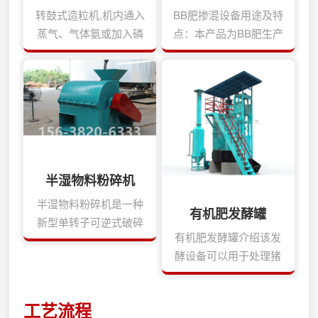
转鼓式造粒机,机内通入
BB肥掺混设备用途及特
蒸气、气体氨或加入磷
点：本产品为BB肥生产
酸或氮溶液、磷氨料
线主要设备：采用正
浆、重钙料浆,在筒内完
反、转操作，通过特殊
成化学反应和供热的复
内螺旋机构进行物料搅
混肥造粒过程;或者补充
拌与输出。具有结构紧
少量水分的复混肥冷造
凑、产量大、搅拌均匀
粒过程.把需成粒的物料
等特点。BB肥掺混设备
通过筒体的运动,在筒体
主要技术参数：规格倾
半湿物料粉碎机
没料产生滚动旋转,在适
度（O）转速功率
的湿度、温度下粘聚成
（KW）生产能力（万
半湿物料粉碎机是一种
有机肥发酵罐
球,完成制球工序。转鼓
吨/年）BH-
新型单转子可逆式破碎
式造粒机特点：1、成
32014.57.52-3BH-
有机肥发酵罐介绍该发
机，对物料含水率适应
球率达70%,有少量返
52012.5113-5BJ-
酵设备可以用于处理猪
性强，尤其对发酵后的
料,返料粒度小,可重新
102010.5225-10
粪、鸡粪、牛粪、羊
腐熟垃圾或其它含水率
造粒；2、通入蒸气加
粪、菌菇渣、中药渣、
≤30%的物料可进行制
工艺流程
热,提高物料温度,使物
作物秸秆等有机废弃
粉。制粉粒度可达到