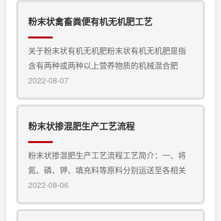
续、环保的农业生产方式。鸡粪有机肥发酵的
核心工艺1.翻堆与通风：我们的工艺流程包括鸡
粉末状禽畜粪便有机无机肥工艺
粪的翻堆和通风，确保了氧气和微生物的均匀
分布，促进了有机物质的降解和发酵。通过精
关于粉末状有机无机肥粉末状有机无机肥是指
确控制通风速度，我们实现了 的温湿度条件，
含有两种或两种以上营养物质的机械混合肥
加速了发酵过程。2.发...
料，其养分的配比是根据作物品种、目标产
2022-08-07
量、土壤和气候等条件制定的，能满足不同作
物各具特色的生长需要；并可按作物在特定地
区和季节的特殊需要掺配具有改良土壤生理特
粉末状掺混肥生产工艺流程
性的辅助添加剂（如石灰石、白云石粉等）和
除草剂、杀虫剂等，使它成为一种全养分、多
粉末状掺混肥生产工艺流程工艺简介：一、将
功能的专用有机无机肥料。粉末状有机无机肥
氮、磷、钾、填充料等原料分别运送至各相关
工艺简介：将处理后的禽畜粪便（牛、羊、...
料仓。二、经各全自动计量装置称重。三、输
2022-08-06
送至卧式混料机（连续式），卧式混料机旋转
的同时，粉料向前推进2/3，剩余1/3的粉料往复