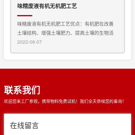
循环回来，与新输送的粉料继续掺混，经二到
味精废液有机无机肥工艺
三次的循环式混合；粉料达到混合均匀的目的
后，沿着卧式混料机倾斜方向缓慢向出料口推
味精废液有机无机肥工艺优点：有机肥在改善
进。四、输送至成品筛分机，大颗粒经粉碎机
土壤结构、增强土壤肥力、提高土壤的生物活
粉碎后返回卧式混料机。五、...
性、刺激农作物生长及改善农作物品质等方面
2022-08-07
所表现出来的作用，逐渐被人们所认识，而充
分利用味精废液生产有机无机肥，不仅能变废
为宝，降低生产成本，也有利于防治污染，保
护生态环境。各种废弃物的变废为宝及综合利
联系我们
用资源是落实科学发展观，实现循环经济的具
体体现。味精废液的主要成分生产1t要排放20t
欢迎您来工厂参观，携带物料免费试机！我们全天恭候您的垂询！
左右的高浓度有机废液，其中ω...
在线留言