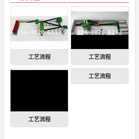
料成球后水分低,提高干
物，10个小时可完成无
20~30目，能满足一般
燥效率；3、用...
害化处理过程,占地少
制肥造粒设备的进料粒
(发酵机仅占地10-30平)
度要求。半湿物料粉碎
(密闭式发酵),灭病虫卵
机原理：半湿物料粉碎
(可调整至80-110°C高
机是专业粉碎高湿度，
温),是广大养殖企业、
多纤维物质的专业粉碎
循环农业、生态农业实
设备。半湿物料粉碎机
工艺流程
工艺流程
现废弃物资源化利用的
利用高速旋转刀片，粉
理想选择。另可根据客
碎纤维粒度好。半湿物
户需求定做5-150m3不
料粉碎机多用于有机肥
同容量,不同形式(卧
生产加工环节，粉碎鸡
式，立式)发酵罐。发酵
粪、腐殖酸纳等原料有
过程中、曝气、控温、
很好的效果...
搅拌、...
工艺流程
工艺流程